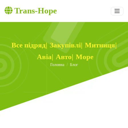
Trans-Hope
Все підряд
|
Закупівлі
|
Митниця
|
Авіа
|
Авто
|
Море
Головна
Блог