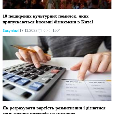
10 поширених культурних помилок, яких
припускаються іноземні бізнесмени в Китаї
0
17.11.2022
1504
Закупівлі
Як розрахувати вартість розмитнення і дізнатися
суму митних платежів на митницю.