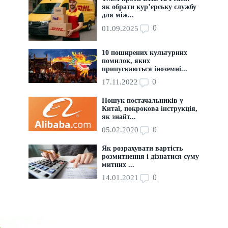
як обрати кур’єрську службу
для між...
0
01.09.2025
10 поширених культурних
помилок, яких
припускаються іноземні...
0
17.11.2022
Пошук постачальників у
Китаї, покрокова інструкція,
як знайт...
0
05.02.2020
Як розрахувати вартість
розмитнення і дізнатися суму
митних ...
0
14.01.2021