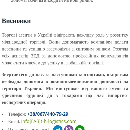
допомагаючи їм виходити на нові ринки.
Висновки
Торгові агенти в Україні відіграють важливу роль у розвитку
міжнародної торгівлі. Вони допомагають компаніям долати
перепони та успішно взаємодіяти зі світовим ринком. Розгляд
усіх аспектів ЗЕД за допомогою професійних консультантів
може стати ключем до успіху в глобальній торгівлі.
Звертайтеся до нас, за наступними контактами, якщо вам
необхідна допомога в зовнішньоекономічній діяльності на
території України. Ми виступимо від вашого імені та
здійснимо будь-які дії з товарами під час імпортно-
експортних операцій.
+38/067/440-79-29
• Телефон:
info[ГАВ]t-h-logistics.com
• Email:
• Чат у реальному часі: