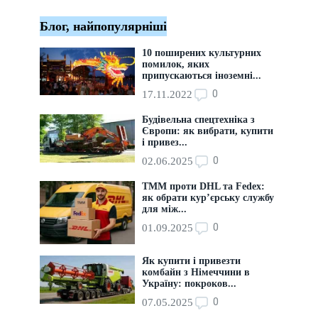
Блог, найпопулярніші
10 поширених культурних
помилок, яких
припускаються іноземні...
0
17.11.2022
Будівельна спецтехніка з
Європи: як вибрати, купити
і привез...
0
02.06.2025
ТММ проти DHL та Fedex:
як обрати кур’єрську службу
для між...
0
01.09.2025
Як купити і привезти
комбайн з Німеччини в
Україну: покроков...
0
07.05.2025