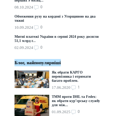
перших 9 місяц...
0
08.10.2024
Обмеження руху на кордоні з Угорщиною на два
тижні
0
10.09.2024
Митні платежі України в серпні 2024 року досягли
51,1 млрд г...
0
02.09.2024
Блог, найпопулярніші
Як обрати КАРГО
перевізника і отримати
багато проблем.
1
17.06.2020
ТММ проти DHL та Fedex:
як обрати кур’єрську службу
для між...
0
01.09.2025