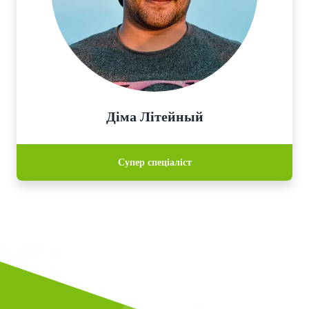
Діма Літейный
Супер спеціаліст