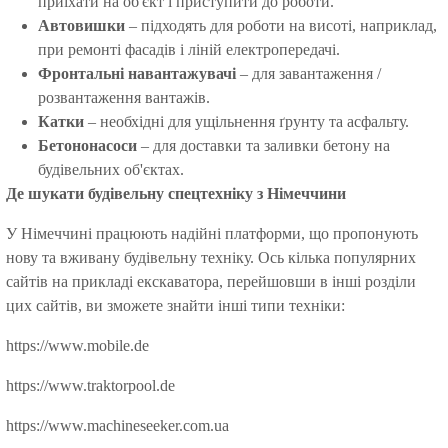
приїхати на об'єкт і приступити до роботи.
Автовишки
– підходять для роботи на висоті, наприклад,
при ремонті фасадів і ліній електропередачі.
Фронтальні навантажувачі
– для завантаження /
розвантаження вантажів.
Катки
– необхідні для ущільнення ґрунту та асфальту.
Бетононасоси
– для доставки та заливки бетону на
будівельних об'єктах.
Де шукати будівельну спецтехніку з Німеччини
У Німеччині працюють надійні платформи, що пропонують
нову та вживану будівельну техніку. Ось кілька популярних
сайтів на прикладі екскаватора, перейшовши в інші розділи
цих сайтів, ви зможете знайти інші типи техніки:
https://www.mobile.de
https://www.traktorpool.de
https://www.machineseeker.com.ua