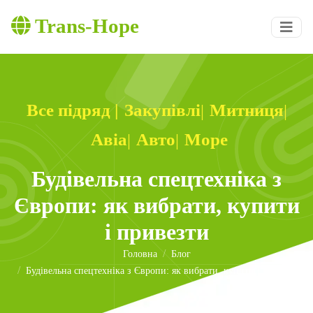
Trans-Hope
Все підряд
|
Закупівлі
Митниця
|
|
Авіа
Авто
Море
|
|
Будівельна спецтехніка з
Європи: як вибрати, купити
і привезти
Головна
Блог
Будівельна спецтехніка з Європи: як вибрати, купити і привезти