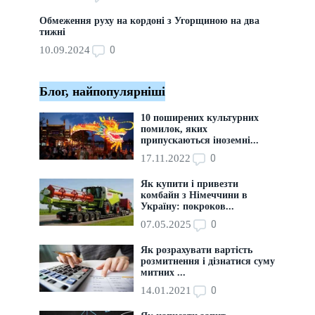
Обмеження руху на кордоні з Угорщиною на два
тижні
0
10.09.2024
Блог, найпопулярніші
10 поширених культурних
помилок, яких
припускаються іноземні...
0
17.11.2022
Як купити і привезти
комбайн з Німеччини в
Україну: покроков...
0
07.05.2025
Як розрахувати вартість
розмитнення і дізнатися суму
митних ...
0
14.01.2021