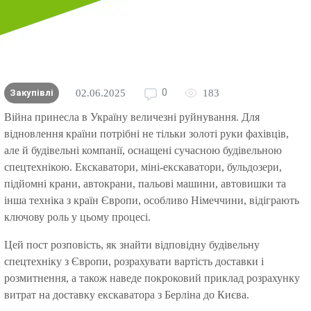
0
Закупівлі
02.06.2025
183
Війна принесла в Україну величезні руйнування. Для
відновлення країни потрібні не тільки золоті руки фахівців,
але й будівельні компанії, оснащені сучасною будівельною
спецтехнікою. Екскаватори, міні-екскаватори, бульдозери,
підйомні крани, автокрани, пальові машини, автовишки та
інша техніка з країн Європи, особливо Німеччини, відіграють
ключову роль у цьому процесі.
Цей пост розповість, як знайти відповідну будівельну
спецтехніку з Європи, розрахувати вартість доставки і
розмитнення, а також наведе покроковий приклад розрахунку
витрат на доставку екскаватора з Берліна до Києва.