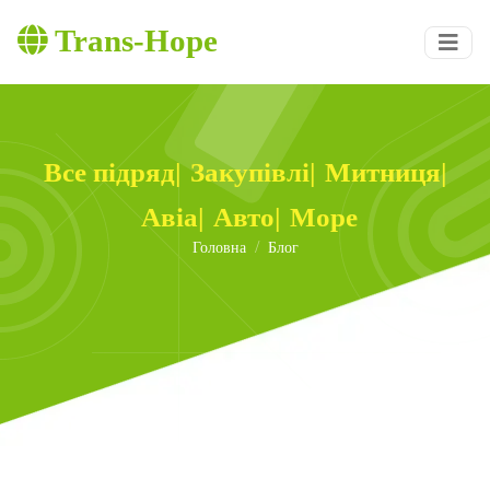
Trans-Hope
Все підряд
|
Закупівлі
|
Митниця
|
Авіа
|
Авто
|
Море
Головна
Блог