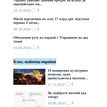
Україна здійснює значний прогрес на шляху до
європейських ми...
0
10.10.2024
Митні порушення на суму 17 млрд грн: підсумки
перших 9 місяц...
0
08.10.2024
Обмеження руху на кордоні з Угорщиною на два
тижні
0
10.09.2024
Блог, найпопулярніші
10 поширених культурних
помилок, яких
припускаються іноземні...
0
17.11.2022
Як підібрати митний код
товару
0
19.08.2020