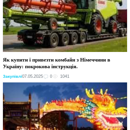
Як купити і привезти комбайн з Німеччини в
Україну: покрокова інструкція.
0
07.05.2025
1041
Закупівлі