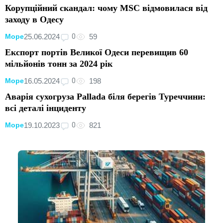
Корупційний скандал: чому MSC відмовилася від
заходу в Одесу
0
25.06.2024
59
Море
Експорт портів Великої Одеси перевищив 60
мільйонів тонн за 2024 рік
0
16.05.2024
198
Море
Аварія сухогруза Pallada біля берегів Туреччини:
всі деталі інциденту
0
19.10.2023
821
Море