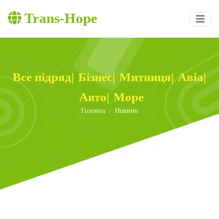
Trans-Hope
Все підряд
|
Бізнес
|
Митниця
|
Авіа
|
Авто
|
Море
Головна
Новини