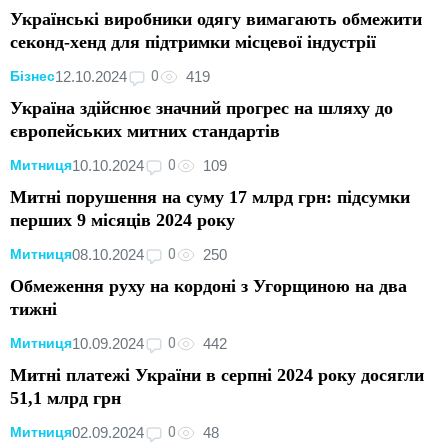
Українські виробники одягу вимагають обмежити
секонд-хенд для підтримки місцевої індустрії
0
12.10.2024
419
Бізнес
Україна здійснює значний прогрес на шляху до
європейських митних стандартів
0
10.10.2024
109
Митниця
Митні порушення на суму 17 млрд грн: підсумки
перших 9 місяців 2024 року
0
08.10.2024
250
Митниця
Обмеження руху на кордоні з Угорщиною на два
тижні
0
10.09.2024
442
Митниця
Митні платежі України в серпні 2024 року досягли
51,1 млрд грн
0
02.09.2024
48
Митниця