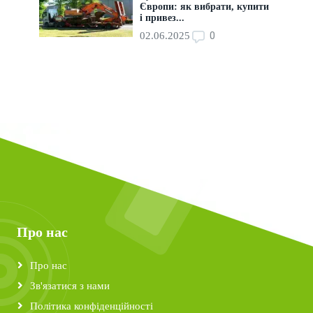
Європи: як вибрати, купити
і привез...
0
02.06.2025
Про нас
Про нас
Зв'язатися з нами
Політика конфіденційності