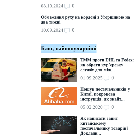
0
08.10.2024
Обмеження руху на кордоні з Угорщиною на
два тижні
0
10.09.2024
Блог, найпопулярніші
ТММ проти DHL та Fedex:
як обрати кур’єрську
службу для між...
0
01.09.2025
Пошук постачальників у
Китаї, покрокова
інструкція, як знайт...
0
05.02.2020
Як написати запит
китайському
постачальнику товарів?
Докладн...