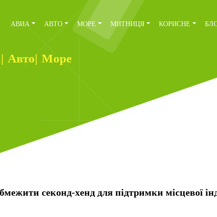
АВИА
АВТО
МОРЕ
МИТНИЦЯ
КОРИСНЕ
БЛ
а
|
Авто
|
Море
межити секонд-хенд для підтримки місцевої інд