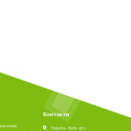
и
Контакти
евезення
Україна, Київ, вул.