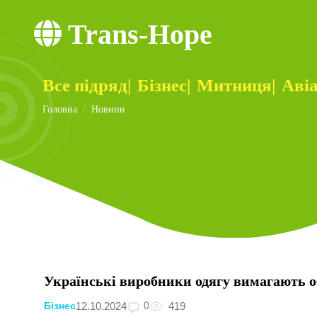
Trans-Hope
Все підряд
|
Бізнес
|
Митниця
|
Аві
Головна
Новини
Українські виробники одягу вимагають об
0
12.10.2024
419
Бізнес