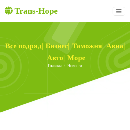
Trans-Hope
Все подряд
|
Бизнес
|
Таможня
|
Авиа
|
Авто
|
Море
Главная
Новости